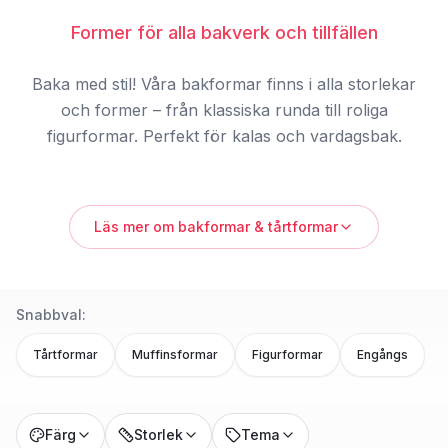
Former för alla bakverk och tillfällen
Baka med stil! Våra bakformar finns i alla storlekar
och former – från klassiska runda till roliga
figurformar. Perfekt för kalas och vardagsbak.
Bakformar
är grunden för alla fantastiska bakverk. Med rätt
Läs mer om
bakformar & tårtformar
form blir det enklare att baka och resultatet blir alltid snyggt
och professionellt!
Vårt sortiment av bakformar: -
Tårtformar
– runda, hjärt- och
Snabbval:
figurformade -
Muffinsformar
– stora, mini och jumbo -
Kakformar
– för småkakor och cookies -
Figurformar
–
Tårtformar
Muffinsformar
Figurformar
Engångs
nummer, djur, bilar, teman -
Engångsformar
– bekvämt för
transport och servering -
Silikonformar
– lätta att använda,
går i diskmaskin
Färg
Storlek
Tema
Storlekar för alla behov: -
Liten
– individuella portioner -