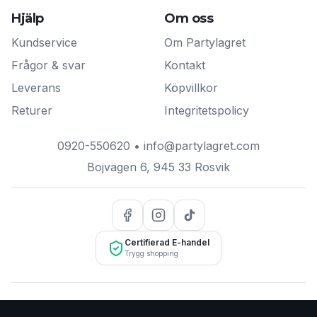
Hjälp
Om oss
Kundservice
Om Partylagret
Frågor & svar
Kontakt
Leverans
Köpvillkor
Returer
Integritetspolicy
0920-550620
•
info@partylagret.com
Bojvägen 6
,
945 33
Rosvik
Certifierad E-handel
Trygg shopping