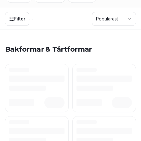
Medium
– familjekalas -
Stor
– stora evenemang
Materialval: -
Aluminium
– jämn värmefördelning -
Papper
–
Filter
Populärast
…
engångs, perfekt för kalas -
Silikon
– flexibelt, återanvändbart
Tips: Ha alltid bakplåtspapper eller smör redo för enkel
lossbakring. Silikon-formar behöver inget smörjning!
Bakformar & Tårtformar
Komplettera med
cupcake-formar
,
tårtdekorationer
och
tårtljus
!