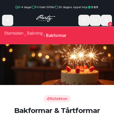
Hoppa till innehåll
1-4
dagar
Fri frakt
599
kr
30
dagars öppet köp
3.8
/5
0
Startsidan
Bakning
Bakformar
Kollektion
Bakformar & Tårtformar