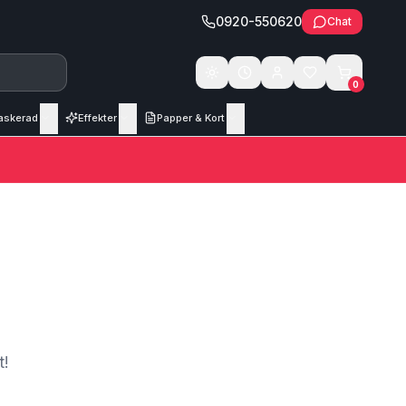
0920-550620
Chat
Växla tema
0
askerad
Effekter
Papper & Kort
t!