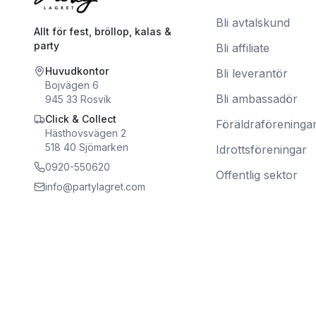
Bli avtalskund
Allt för fest, bröllop, kalas &
party
Bli affiliate
Huvudkontor
Bli leverantör
Bojvägen 6
Bli ambassadör
945 33
Rosvik
Click & Collect
Föräldraföreninga
Hästhovsvägen 2
518 40
Sjömarken
Idrottsföreningar
0920-550620
Offentlig sektor
info@partylagret.com