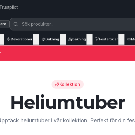
Trustpilot
jare
Dekorationer
Dukning
Bakning
Festartiklar
M
r
Kollektion
Heliumtuber
pptäck heliumtuber i vår kollektion. Perfekt för din fes