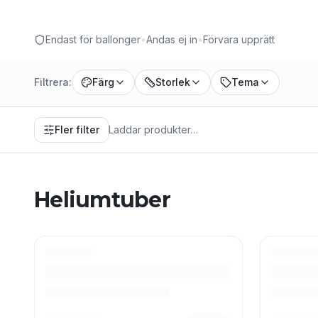
Endast för ballonger
•
Andas ej in
•
Förvara upprätt
Filtrera:
Färg
Storlek
Tema
Fler filter
Laddar produkter…
Heliumtuber