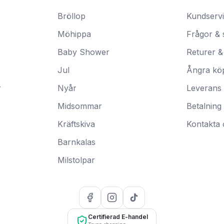
Bröllop
Kundserv
Möhippa
Frågor & 
Baby Shower
Returer &
Jul
Ångra kö
r
Nyår
Leverans
Midsommar
Betalning
Kräftskiva
Kontakta 
Barnkalas
Milstolpar
Certifierad E-handel