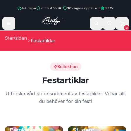
Hoppa till innehåll
1-4
dagar
Fri frakt
599
kr
30
dagars öppet köp
3.8
/5
0
Startsidan
Festartiklar
Kollektion
Festartiklar
Utforska vårt stora sortiment av festartiklar. Vi har allt
du behöver för din fest!
Barnkalas
Student