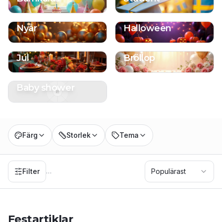
Nyår
Halloween
Jul
Bröllop
Baby shower
Färg
Storlek
Tema
Filter
Populärast
…
Festartiklar