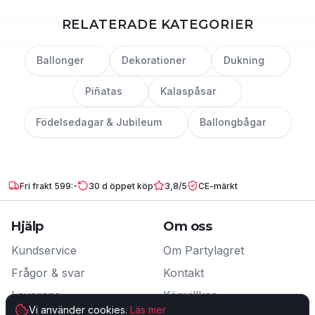
RELATERADE KATEGORIER
Ballonger
Dekorationer
Dukning
Piñatas
Kalaspåsar
Födelsedagar & Jubileum
Ballongbågar
Fri frakt 599:-
30 d öppet köp
3,8/5
CE-märkt
Hjälp
Om oss
Kundservice
Om Partylagret
Frågor & svar
Kontakt
Leverans
Köpvillkor
Vi använder cookies.
Läs mer