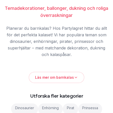
Temadekorationer, ballonger, dukning och roliga
överraskningar
Planerar du barnkalas? Hos Partylagret hittar du allt
för det perfekta kalaset! Vi har populära teman som
dinosaurier, enhörningar, pirater, prinsessor och
superhjältar – med matchande dekoration, dukning
och kalaspåsar.
Populära barnkalasteman
Läs mer om
barnkalas
Våra mest efterfrågade teman:
Dinosaurier
för dino-fans,
Enhörning
med glitter och regnbågar,
Pirat
för äventyrare,
Prinsessa
för kunglig fest,
Utforska fler kategorier
Safari
med vilda djur,
Sjöjungfru
för havets vänner,
Superhjältar
för modiga hjältar,
Djungel
för
tropiskt äventyr, och
Rymd
för små astronauter.
Dinosaurier
Enhörning
Pirat
Prinsessa