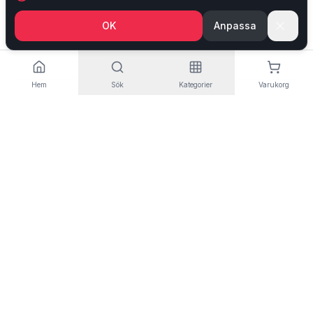
Returer
Integritetspolicy
OK
Anpassa
0920-550620
•
info@partylagret.com
Bojvägen 6
,
945 33
Rosvik
Hem
Sök
Kategorier
Varukorg
Filter
Certifierad E-handel
Trygg shopping
0
produkter
©
2026
Partylagret
. Alla rättigheter reserverade.
Partylagret
™ ägs och drivs av
Party & Event i Norr AB
| Org.nr:
559468-
2063
| Moms.nr:
SE559468206301